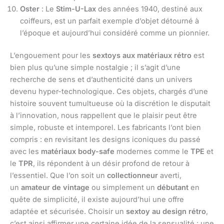
Oster
: Le
Stim-U-Lax
des années 1940, destiné aux
coiffeurs, est un parfait exemple d’objet détourné à
l’époque et aujourd’hui considéré comme un pionnier.
L’engouement pour les
sextoys aux matériaux rétro
est
bien plus qu’une simple nostalgie ; il s’agit d’une
recherche de sens et d’authenticité dans un univers
devenu hyper-technologique. Ces objets, chargés d’une
histoire souvent tumultueuse où la discrétion le disputait
à l’innovation, nous rappellent que le plaisir peut être
simple, robuste et intemporel. Les fabricants l’ont bien
compris : en revisitant les designs iconiques du passé
avec les
matériaux body-safe
modernes comme le
TPE
et
le
TPR
, ils répondent à un désir profond de retour à
l’essentiel. Que l’on soit un
collectionneur
averti,
un
amateur de vintage
ou simplement un
débutant
en
quête de simplicité, il existe aujourd’hui une offre
adaptée et sécurisée. Choisir un
sextoy au design rétro
,
c’est ainsi affirmer une certaine idée de la sensualité : une