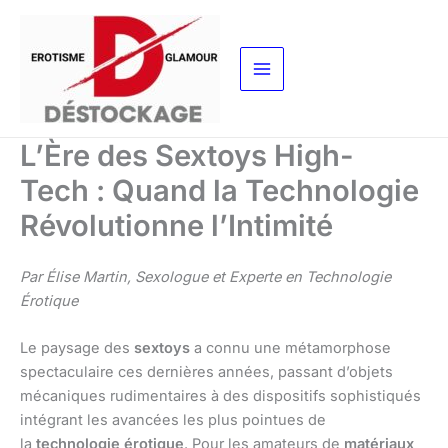
Aller
au
contenu
L’Ère des Sextoys High-
Tech : Quand la Technologie
Révolutionne l’Intimité
Par Élise Martin, Sexologue et Experte en Technologie
Érotique
Le paysage des
sextoys
a connu une métamorphose
spectaculaire ces dernières années, passant d’objets
mécaniques rudimentaires à des dispositifs sophistiqués
intégrant les avancées les plus pointues de
la
technologie érotique
. Pour les amateurs de
matériaux