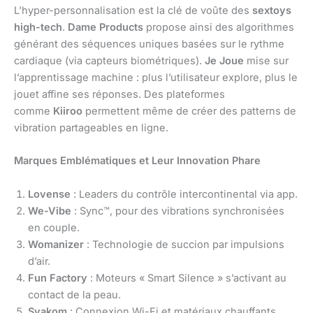
L’hyper-personnalisation est la clé de voûte des
sextoys
high-tech
.
Dame Products
propose ainsi des algorithmes
générant des séquences uniques basées sur le rythme
cardiaque (via capteurs biométriques).
Je Joue
mise sur
l’apprentissage machine : plus l’utilisateur explore, plus le
jouet affine ses réponses. Des plateformes
comme
Kiiroo
permettent même de créer des patterns de
vibration partageables en ligne.
Marques Emblématiques et Leur Innovation Phare
Lovense
: Leaders du contrôle intercontinental via app.
We-Vibe
: Sync™, pour des vibrations synchronisées
en couple.
Womanizer
: Technologie de succion par impulsions
d’air.
Fun Factory
: Moteurs « Smart Silence » s’activant au
contact de la peau.
Svakom
: Connexion Wi-Fi et matériaux chauffants.