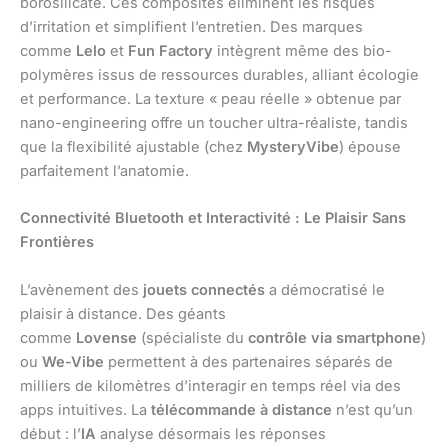
borosilicate. Ces composites éliminent les risques
d’irritation et simplifient l’entretien. Des marques
comme
Lelo
et
Fun Factory
intègrent même des bio-
polymères issus de ressources durables, alliant écologie
et performance. La texture « peau réelle » obtenue par
nano-engineering offre un toucher ultra-réaliste, tandis
que la flexibilité ajustable (chez
MysteryVibe
) épouse
parfaitement l’anatomie.
Connectivité Bluetooth
et Interactivité : Le Plaisir Sans
Frontières
L’avènement des
jouets connectés
a démocratisé le
plaisir à distance. Des géants
comme
Lovense
(spécialiste du
contrôle via smartphone
)
ou
We-Vibe
permettent à des partenaires séparés de
milliers de kilomètres d’interagir en temps réel via des
apps intuitives. La
télécommande à distance
n’est qu’un
début : l’
IA
analyse désormais les réponses