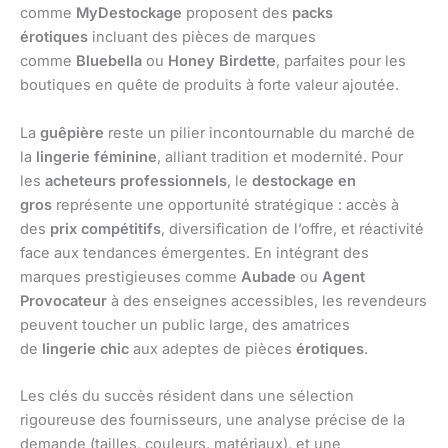
comme
MyDestockage
proposent des
packs
érotiques
incluant des pièces de marques
comme
Bluebella
ou
Honey Birdette
, parfaites pour les
boutiques en quête de produits à forte valeur ajoutée.
La
guêpière
reste un pilier incontournable du marché de
la
lingerie féminine
, alliant tradition et modernité. Pour
les
acheteurs professionnels
, le
destockage en
gros
représente une opportunité stratégique : accès à
des
prix compétitifs
, diversification de l’offre, et réactivité
face aux tendances émergentes. En intégrant des
marques prestigieuses comme
Aubade
ou
Agent
Provocateur
à des enseignes accessibles, les revendeurs
peuvent toucher un public large, des amatrices
de
lingerie chic
aux adeptes de pièces
érotiques
.
Les clés du succès résident dans une sélection
rigoureuse des fournisseurs, une analyse précise de la
demande (tailles, couleurs, matériaux), et une