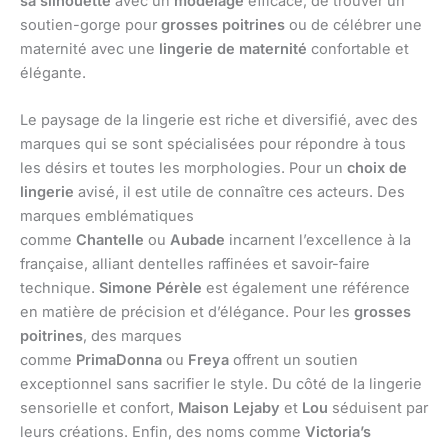
sa silhouette
avec un
modelage
efficace, de trouver un
soutien-gorge pour
grosses poitrines
ou de célébrer une
maternité avec une
lingerie de maternité
confortable et
élégante.
Le paysage de la lingerie est riche et diversifié, avec des
marques qui se sont spécialisées pour répondre à tous
les désirs et toutes les morphologies. Pour un
choix de
lingerie
avisé, il est utile de connaître ces acteurs. Des
marques emblématiques
comme
Chantelle
ou
Aubade
incarnent l’excellence à la
française, alliant dentelles raffinées et savoir-faire
technique.
Simone Pérèle
est également une référence
en matière de précision et d’élégance. Pour les
grosses
poitrines
, des marques
comme
PrimaDonna
ou
Freya
offrent un soutien
exceptionnel sans sacrifier le style. Du côté de la lingerie
sensorielle et confort,
Maison Lejaby
et
Lou
séduisent par
leurs créations. Enfin, des noms comme
Victoria’s