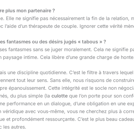
re plus mon partenaire ?
. Elle ne signifie pas nécessairement la fin de la relation,
 l’aide d’un thérapeute de couple. Ignorer cette vérité mèn
 des fantasmes ou des désirs jugés « tabous » ?
 ses fantasmes sans se juger moralement. Cela ne signifie p
n paysage intime. Cela libère d’une grande charge de honte
 une discipline quotidienne. C’est le filtre à travers lequel 
prennent tout leur sens. Sans elle, nous risquons de construi
opre épanouissement. Cette intégrité est le socle non négoc
nés, du plus simple (la
culotte
que l’on porte pour son confo
’une performance en un dialogue, d’une obligation en une exp
tion véridique avec vous-même, vous ne cherchez plus à corr
ique et profondément ressourçante. C’est le plus beau cadeau
 les autres.