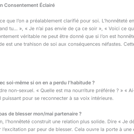
un Consentement Éclairé
e que l’on a préalablement clarifié pour soi. L’honnêteté e
nd tu… », « Je n’ai pas envie de ça ce soir », « Voici ce q
tement véritable ne peut être donné que si l’on est honnête 
e est une trahison de soi aux conséquences néfastes. Cette 
c soi-même si on en a perdu l’habitude ?
 non-sexuel. « Quelle est ma nourriture préférée ? » « Ai-je
l puissant pour se reconnecter à sa voix intérieure.
pas de blesser mon/mai partenaire ?
, l’honnêteté construit une relation plus solide. Dire « Je d
r l’excitation par peur de blesser. Cela ouvre la porte à un