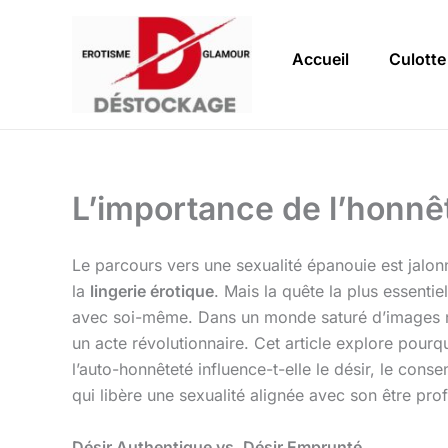
Aller
au
Accueil
Culotte
contenu
L’importance de l’honn
Le parcours vers une sexualité épanouie est jalo
la
lingerie érotique
. Mais la quête la plus essentiel
avec soi-même. Dans un monde saturé d’images norma
un acte révolutionnaire. Cet article explore pourq
l’auto-honnêteté influence-t-elle le désir, le cons
qui libère une sexualité alignée avec son être pro
Désir Authentique vs. Désir Emprunté