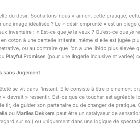
elle du désir. Souhaitons-nous vraiment cette pratique, cet
 une image idéalisée ? Le « désir emprunté » est un piège c
x inventaire : « Est-ce que
je
le veux ? Qu’est-ce que
je
re
en coton à une dentelle irritante, même si elle est jugée pl
enetrative, ou au contraire que l’on a une libido plus élevé
 ou
Playful Promises
(pour une
lingerie
inclusive et variée) c
ons sans Jugement
teté se vit dans l’instant. Elle consiste à être pleinement pré
’on « devrait » ressentir. Est-ce que ce toucher est agréable
le tir, de guider son partenaire ou de changer de pratique. 
lla
ou
Marlies Dekkers
peut être un catalyseur de sensatio
du regard sur soi) ou uniquement dans une logique de spectacl