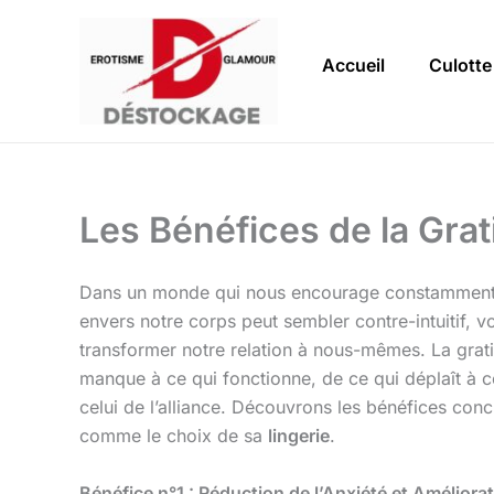
Aller
au
Accueil
Culotte
contenu
Les Bénéfices de la Gra
Dans un monde qui nous encourage constamment à 
envers notre corps peut sembler contre-intuitif, vo
transformer notre relation à nous-mêmes. La grati
manque à ce qui fonctionne, de ce qui déplaît à ce
celui de l’alliance. Découvrons les bénéfices co
comme le choix de sa
lingerie
.
Bénéfice n°1 : Réduction de l’Anxiété et Améliora