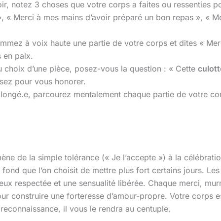
r, notez 3 choses que votre corps a faites ou ressenties po
, « Merci à mes mains d’avoir préparé un bon repas », « Me
ommez à voix haute une partie de votre corps et dites « M
s en paix.
u choix d’une pièce, posez-vous la question : « Cette
culott
sez pour vous honorer.
llongé.e, parcourez mentalement chaque partie de votre corp
ne de la simple tolérance (« Je l’accepte ») à la célébration
ond que l’on choisit de mettre plus fort certains jours. Les 
ieux respectée et une sensualité libérée. Chaque merci, mur
r construire une forteresse d’amour-propre. Votre corps es
reconnaissance, il vous le rendra au centuple.