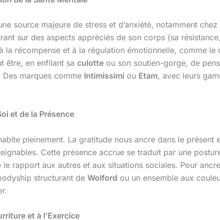
 une source majeure de stress et d’anxiété, notamment chez 
t sur des aspects appréciés de son corps (sa résistance, s
s à la récompense et à la régulation émotionnelle, comme le 
t être, en enfilant sa
culotte
ou son soutien-gorge, de pense
. » Des marques comme
Intimissimi
ou
Etam
, avec leurs gam
oi et de la Présence
habite pleinement. La gratitude nous ancre dans le présent e
ignables. Cette présence accrue se traduit par une posture 
e le rapport aux autres et aux situations sociales. Pour ancr
bodyship structurant de
Wolford
ou un ensemble aux couleu
er.
rriture et à l’Exercice